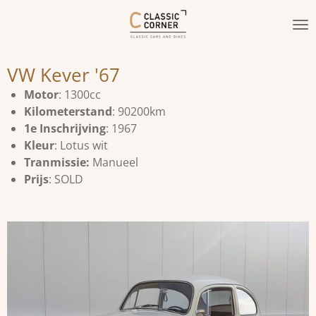
Ga
direct
naar
de
VW Kever '67
hoofdinhoud
Motor
: 1300cc
Kilometerstand
: 90200km
1e Inschrijving
: 1967
Kleur
: Lotus wit
Tranmissie:
Manueel
Prijs
: SOLD