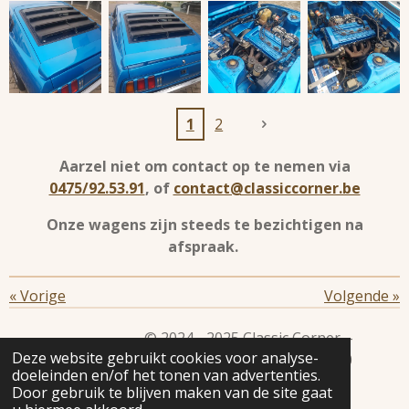
1
2
Aarzel niet om contact op te nemen via
0475/92.53.91
, of
contact@classiccorner.be
Onze wagens zijn steeds te bezichtigen na
afspraak.
«
Vorige
Volgende
»
© 2024 - 2025 Classic Corner -
Deze website gebruikt cookies voor analyse-
BE0780.499.018 - Endepoelstraat 3A - Unit 34 3210
doeleinden en/of het tonen van advertenties.
Lubbeek
Door gebruik te blijven maken van de site gaat