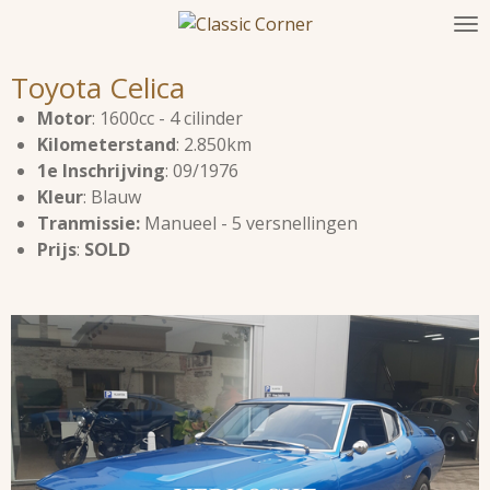
Ga
direct
naar
Toyota Celica
de
Motor
: 1600cc - 4 cilinder
hoofdinhoud
Kilometerstand
: 2.850km
1e Inschrijving
: 09/1976
Kleur
: Blauw
Tranmissie:
Manueel - 5 versnellingen
Prijs
:
SOLD