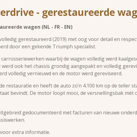
erdrive - gerestaureerde wa
aureerde wagen (NL - FR - EN)
lledig gerestaureerd (2019) met oog voor detail en respect
oerd door een gekende Triumph specialist.
e carrosseriewerken waarbij de wagen volledig werd kaalge
 werd ook het chassis grondig aangepakt en volledig gerev
erd volledig vernieuwd en de motor werd gereviseerd.
de restauratie en heeft de auto zo’n 4.100 km op de teller st
taat bevindt. De motor loopt mooi, de versnellingsbak mét o
 uitgebreid gedocumenteerd met facturen van nieuwe onderde
ssiswerken.
voor extra informatie.