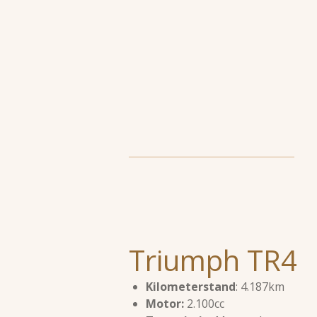
Ga
direct
naar
de
hoofdinhoud
Triumph TR4
Kilometerstand
: 4.187km
Motor:
2.100cc